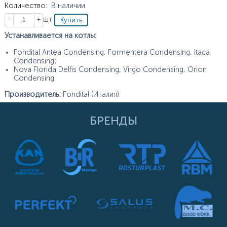
Количество
:
В наличии
Кол-во
шт
Устанавливается на котлы:
Fondital Antea Condensing, Formentera Condensing, Itaca
Condensing;
Nova Florida Delfis Condensing, Virgo Condensing, Orion
Condensing.
Производитель:
Fondital (Италия).
БРЕНДЫ