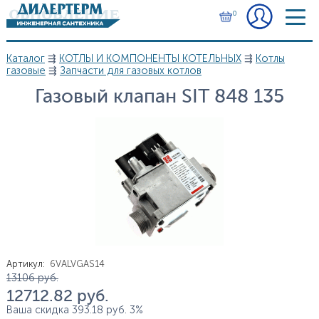
Перейти к основному содержанию
0
Каталог
⇶
КОТЛЫ И КОМПОНЕНТЫ КОТЕЛЬНЫХ
⇶
Котлы
Вы здесь
газовые
⇶
Запчасти для газовых котлов
Газовый клапан SIT 848 135
Артикул
:
6VALVGAS14
Цена
13 106
руб.
12 712.82
руб.
Ваша скидка
393.18
руб.
3%