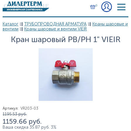
Перейти к основному содержанию
0
Каталог
⇶
ТРУБОПРОВОДНАЯ АРМАТУРА
⇶
Краны шаровые и
Вы здесь
вентили
⇶
Краны шаровые и вентили VIEIR
Кран шаровый РВ/РН 1" VIEIR
Артикул
:
VR203-03
Цена
1 195.53
руб.
1 159.66
руб.
Ваша скидка
35.87
руб.
3%