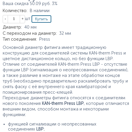
Ваша скидка
50.09
руб.
3%
Количество
:
В наличии
Кол-во
шт
Характеристики
Диаметр
:
40
мм
С переходом на диаметр
:
32
мм
Тип соединения
:
Press
Основной диаметр фитинга имеет традиционную
конструкцию для соединителей системы KAN-therm Press и
цветное дистанционное кольцо, но без функции LBP.
Отличие от соединителей KAN-therm Press LBP - отсутствие
функции LBP (сигнализация о неопресованных соединениях),
а также различие в монтаже на этапе обработки концов
труб (необходимо предварительно раскалибровать трубу и
снять фаску с её внутреннего края калибратором) и
позиционирования пресс-клещей.
Переходные диаметры фитинга относятся к соединителям
нового поколения
KAN-therm Press LBP
, которые отличаются
внешним видом, способом монтажа и некоторыми
функциями:
функцией сигнализации о неопресованных
соединениях
LBP
;