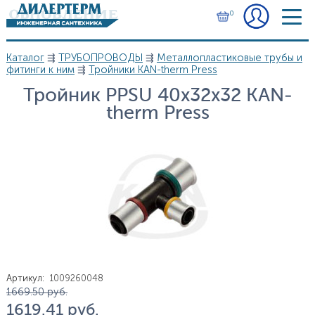
Перейти к основному содержанию
0
Каталог
⇶
ТРУБОПРОВОДЫ
⇶
Металлопластиковые трубы и
Вы здесь
фитинги к ним
⇶
Тройники KAN-therm Press
Тройник PPSU 40х32х32 KAN-
therm Press
Артикул
:
1009260048
Цена
1 669.50
руб.
1 619.41
руб.