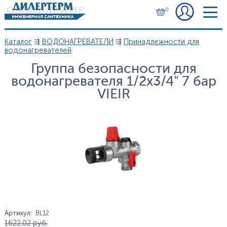
Перейти к основному содержанию
0
Каталог
⇶
ВОДОНАГРЕВАТЕЛИ
⇶
Принадлежности для
Вы здесь
водонагревателей
Группа безопасности для
водонагревателя 1/2x3/4" 7 бар
VIEIR
Артикул
:
BL12
Цена
1 622.02
руб.