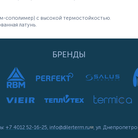
м-сополимер) с высокой термостойкостью.
ованная латунь.
БРЕНДЫ
ы:
+7 4012 52-16-25
,
info@dilerterm.ru
(link sends e-mail)
, ул. Днепропетро