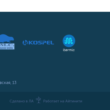
вская, 13
Сделано в ЛА
Работает на Айтинити