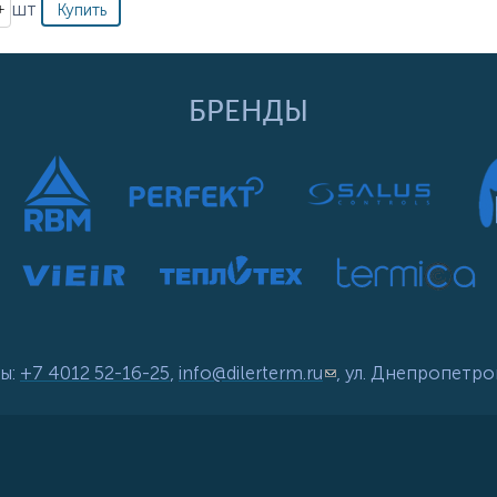
шт
БРЕНДЫ
ы:
+7 4012 52-16-25
,
info@dilerterm.ru
(link sends e-mail)
, ул. Днепропетро