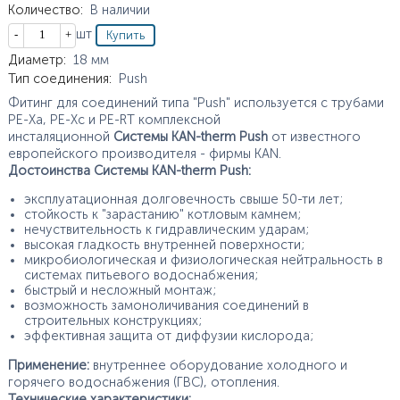
Количество
:
В наличии
Кол-во
шт
Характеристики
Диаметр
:
18
мм
Тип соединения
:
Push
Фитинг для соединений типа "Push" используется с трубами
PE-Xa, PE-Xc и PE-RT комплексной
инсталяционной
Системы KAN-therm Push
от известного
европейского производителя - фирмы KAN.
Достоинства
Системы KAN-therm Push:
эксплуатационная долговечность свыше 50-ти лет;
стойкость к "зарастанию" котловым камнем;
нечуствительность к гидравлическим ударам;
высокая гладкость внутренней поверхности;
микробиологическая и физиологическая нейтральность в
системах питьевого водоснабжения;
быстрый и несложный монтаж;
возможность замоноличивания соединений в
строительных конструкциях;
эффективная защита от диффузии кислорода;
Применение:
внутреннее оборудование холодного и
горячего водоснабжения (ГВС), отопления.
Технические характеристики: