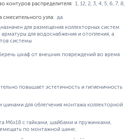
истики
во контуров распределителя
:
1
,
12
,
2
,
3
,
4
,
5
,
6
,
7
,
8
,
а смесительного узла
:
да
назначен для размещения коллекторных систем
й арматуры для водоснабжения и отопления, а
нтов системы.
уберечь шкаф от внешних повреждений во время
ительно повышает эстетичность и гигиеничность
и шинами для облегчения монтажа коллекторной
а M6x18 с гайками, шайбами и пружинками,
ремещать по монтажной шине;