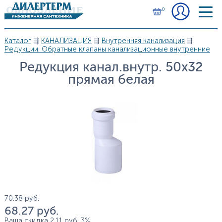
Перейти к основному содержанию
0
Каталог
⇶
КАНАЛИЗАЦИЯ
⇶
Внутренняя канализация
⇶
Вы здесь
Редукции. Обратные клапаны канализационные внутренние
Редукция канал.внутр. 50х32
прямая белая
Цена
70.38
руб.
68.27
руб.
Ваша скидка
2.11
руб.
3%