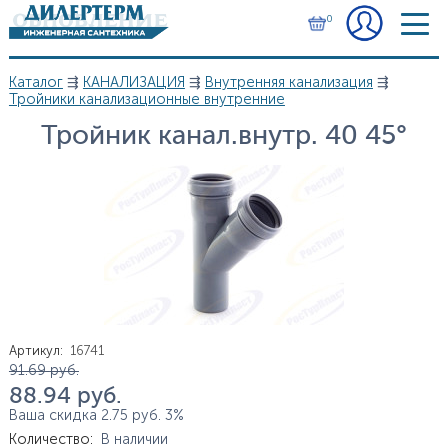
Перейти к основному содержанию
0
Каталог
⇶
КАНАЛИЗАЦИЯ
⇶
Внутренняя канализация
⇶
Вы здесь
Тройники канализационные внутренние
Тройник канал.внутр. 40 45°
Артикул
:
16741
Цена
91.69
руб.
88.94
руб.
Ваша скидка
2.75
руб.
3%
Количество
:
В наличии