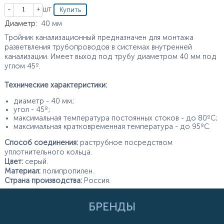
Кол-во
шт
Характеристики
Диаметр
:
40
мм
Тройник канализационный предназначен для монтажа
разветвления трубопроводов в системах внутренней
канализации. Имеет выход под трубу диаметром 40 мм под
углом 45º.
Технические характеристики:
диаметр - 40 мм;
угол - 45º;
максимальная температура постоянных стоков - до 80ºС;
максимальная кратковременная температура - до 95ºС.
Способ соединения:
раструбное посредством
уплотнительного кольца.
Цвет:
серый.
Материал:
полипропилен.
Страна производства:
Россия.
БРЕНДЫ