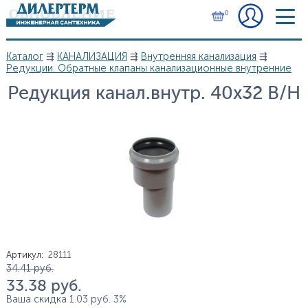
Перейти к основному содержанию
0
Каталог
⇶
КАНАЛИЗАЦИЯ
⇶
Внутренняя канализация
⇶
Вы здесь
Редукции. Обратные клапаны канализационные внутренние
Редукция канал.внутр. 40х32 В/Н
Артикул
:
28111
Цена
34.41
руб.
33.38
руб.
Ваша скидка
1.03
руб.
3%