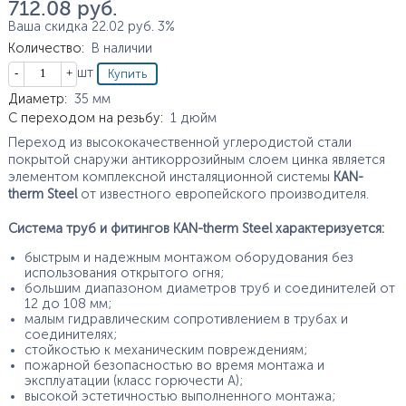
712.08
руб.
Ваша скидка
22.02
руб.
3%
Количество
:
В наличии
Кол-во
шт
Характеристики
Диаметр
:
35
мм
С переходом на резьбу
:
1
дюйм
Переход из высококачественной углеродистой стали
покрытой снаружи антикоррозийным слоем цинка является
элементом комплексной инсталяционной системы
KAN-
therm Steel
от известного европейского производителя.
Система труб и фитингов KAN-therm Steel характеризуется:
быстрым и надежным монтажом оборудования без
использования открытого огня;
большим диапазоном диаметров труб и соединителей от
12 до 108 мм;
малым гидравлическим сопротивлением в трубах и
соединителях;
стойкостью к механическим повреждениям;
пожарной безопасностью во время монтажа и
эксплуатации (класс горючести А);
высокой эстетичностью выполненного монтажа;