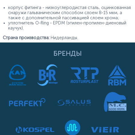
корпус фитинга - низкоуглеродистая сталь, оцинкованная
снаружи гальваническим способом слоем 8-15 мкм, а
также с дополнительной пассивацией слоем хрома;
уплотнитель O-Ring - EPDM (этилен-пропилен-диеновый
каучук).
Страна производства:
Нидерланды.
БРЕНДЫ