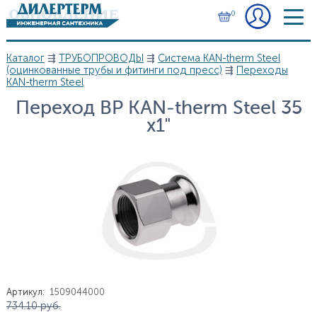
Перейти к основному содержанию
0
Каталог
⇶
ТРУБОПРОВОДЫ
⇶
Система KAN-therm Steel
Вы здесь
(оцинкованные трубы и фитинги под пресс)
⇶
Переходы
KAN-therm Steel
Переход ВР KAN-therm Steel 35
х1"
Артикул
:
1509044000
Цена
734.10
руб.