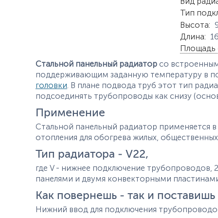
Характер
Вид ради
Тип подк
Высота
:
Длина
:
1
Площадь 
Стальной панельный радиатор
со встроенным
поддерживающим заданную температуру в п
головки
. В плане подвода труб этот тип рад
подсоединять трубопроводы как снизу (основ
Применение
Стальной панельный радиатор применяется в 
отопления для обогрева жилых, общественны
Тип радиатора - V22,
где V - нижнее подключение трубопроводов, 
панелями и двумя конвекторными пластин
Как повернешь - так и поставишь
Нижний ввод для подключения трубопроводо