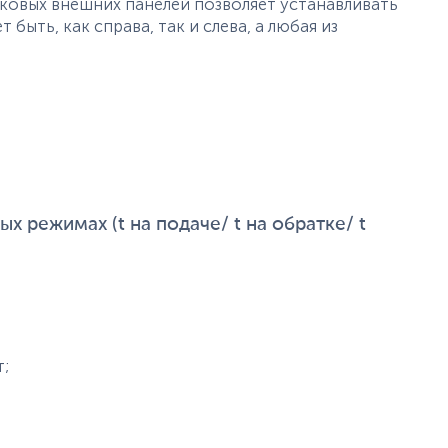
аковых внешних панелей позволяет устанавливать
быть, как справа, так и слева, а любая из
х режимах (t на подаче/ t на обратке/ t
т;