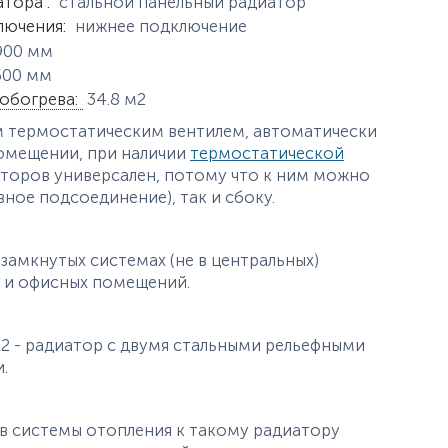
истики
атора
:
стальной панельный радиатор
лючения
:
нижнее подключение
900
мм
600
мм
обогрева
:
34.8
м2
 термостатическим вентилем, автоматически
омещении, при наличии
термостатической
иаторов универсален, потому что к ним можно
ное подсоединение), так и сбоку.
замкнутых системах (не в центральных)
х и офисных помещений.
22 - радиатор с двумя стальными рельефными
ами.
в системы отопления к такому радиатору