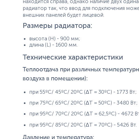
находится справа, однако наличие двух один
радиатор так, что ввод для подключения может 
внешних панелей будет лицевой.
Размеры радиатора:
высота (H) - 900 мм;
длина (L) - 1600 мм.
Технические характеристики
Теплоотдача при различных температурны
воздуха в помещении):
при 55ºС/ 45ºС/ 20ºС (ΔТ = 30ºС) - 1773 Вт;
при 75ºС/ 65ºС/ 20ºС (ΔТ = 50ºС) - 3480 Вт;
при 95ºС/ 70ºС/ 20ºС (ΔТ = 62,5ºС) - 4672 В
при 95ºС/ 85ºС/ 20ºС (ΔТ = 70ºС) - 5426 Вт.
Давление и температура: