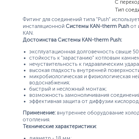
С перехо
Тип соед
Фитинг для соединений типа "Push" используе
инсталяционной
Системы KAN-therm Push
от 
KAN.
Достоинства
Системы KAN-therm Push:
эксплуатационная долговечность свыше 50-
стойкость к "зарастанию" котловым камне
нечуствительность к гидравлическим удара
высокая гладкость внутренней поверхности
микробиологическая и физиологическая не
водоснабжения;
быстрый и несложный монтаж;
возможность замоноличивания соединений
эффективная защита от диффузии кислород
Применение:
внутреннее оборудование холодн
отопления.
Технические характеристики:
диаметр - 18 мм;