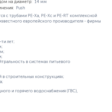
дом на диаметр
:
14
мм
инения
:
Push
тся с трубами PE-Xa, PE-Xc и PE-RT комплексной
известного европейского производителя - фирмы
ти лет;
м;
м;
;
йтральность в системах питьевого
 в строительных конструкциях;
а;
ого и горячего водоснабжения (ГВС),