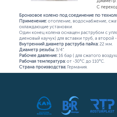
Характер
Диаметр
:
С перехо
Бронзовое колено под соединение по техноло
Применение:
отопление, водоснабжение, сжат
охлаждающие установки.
Один конец колена оснащен раструбом с упл
диеновый каучук) для вставки труб, а второй 
Внутренний диаметр раструба пайка:
22 мм.
Диаметр резьбы:
3/4".
Рабочее давление:
16 бар ( для сжатого воздуха
Рабочая температура:
от -30°С до 110°С.
Страна производства:
Германия.