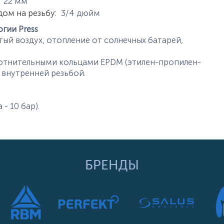
истики
22
мм
дом на резьбу
:
3/4
дюйм
гии Press
ый воздух, отопление от солнечных батарей,
отнительными кольцами EPDM (этилен-пропилен-
- внутренней резьбой.
 - 10 бар).
БРЕНДЫ