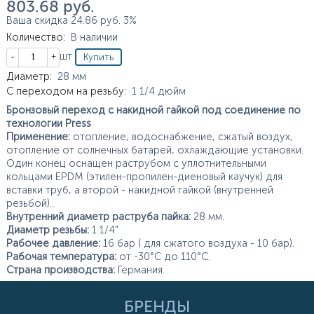
803.68
руб.
Ваша скидка
24.86
руб.
3%
Количество
:
В наличии
Кол-во
шт
Характеристики
Диаметр
:
28
мм
С переходом на резьбу
:
1 1/4
дюйм
Бронзовый переход с накидной гайкой под соединение по
технологии Press
Применение:
отопление, водоснабжение, сжатый воздух,
отопление от солнечных батарей, охлаждающие установки.
Один конец оснащен раструбом с уплотнительными
кольцами EPDM (этилен-пропилен-диеновый каучук) для
вставки труб, а второй - накидной гайкой (внутренней
резьбой)..
Внутренний диаметр раструба пайка:
28 мм.
Диаметр резьбы:
1 1/4".
Рабочее давление:
16 бар ( для сжатого воздуха - 10 бар).
Рабочая температура:
от -30°С до 110°С.
Страна производства:
Германия.
БРЕНДЫ