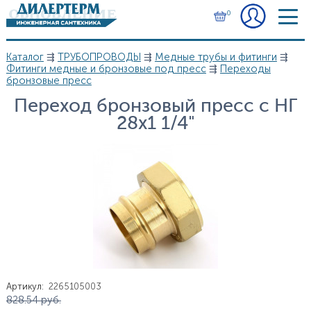
Перейти к основному содержанию
0
Каталог
⇶
ТРУБОПРОВОДЫ
⇶
Медные трубы и фитинги
⇶
Вы здесь
Фитинги медные и бронзовые под пресс
⇶
Переходы
бронзовые пресс
Переход бронзовый пресс с НГ
28х1 1/4"
Артикул
:
2265105003
Цена
828.54
руб.