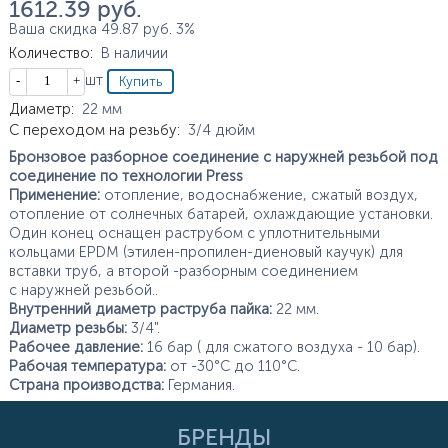
1 612.39
руб.
Ваша скидка
49.87
руб.
3%
Количество
:
В наличии
Кол-во
шт
Характеристики
Диаметр
:
22
мм
С переходом на резьбу
:
3/4
дюйм
Бронзовое разборное соединение с наружней резьбой под
соединение по технологии Press
Применение:
отопление, водоснабжение, сжатый воздух,
отопление от солнечных батарей, охлаждающие установки.
Один конец оснащен раструбом с уплотнительными
кольцами EPDM (этилен-пропилен-диеновый каучук) для
вставки труб, а второй -разборным соединением
с наружней резьбой..
Внутренний диаметр раструба пайка:
22 мм.
Диаметр резьбы:
3/4".
Рабочее давление:
16 бар ( для сжатого воздуха - 10 бар).
Рабочая температура:
от -30°С до 110°С.
Страна производства:
Германия.
БРЕНДЫ