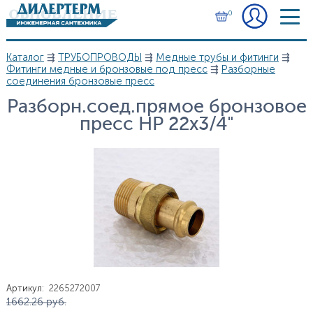
Перейти к основному содержанию
0
Каталог
⇶
ТРУБОПРОВОДЫ
⇶
Медные трубы и фитинги
⇶
Вы здесь
Фитинги медные и бронзовые под пресс
⇶
Разборные
соединения бронзовые пресс
Разборн.соед.прямое бронзовое
пресс НР 22х3/4"
Артикул
:
2265272007
Цена
1 662.26
руб.