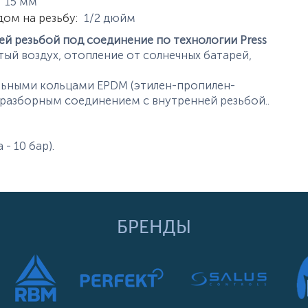
истики
15
мм
дом на резьбу
:
1/2
дюйм
й резьбой под соединение по технологии Press
ый воздух, отопление от солнечных батарей,
льными кольцами EPDM (этилен-пропилен-
 -разборным соединением с внутренней резьбой..
 - 10 бар).
БРЕНДЫ