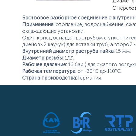
Характер
Диаметр
:
С перехо
Бронзовое разборное соединение с внутренне
Применение:
отопление, водоснабжение, сжат
охлаждающие установки.
Один конец оснащен раструбом с уплотните
диеновый каучук) для вставки труб, а второй
Внутренний диаметр раструба пайка:
15 мм.
Диаметр резьбы:
1/2".
Рабочее давление:
16 бар ( для сжатого воздуха
Рабочая температура:
от -30°С до 110°С.
Страна производства:
Германия.