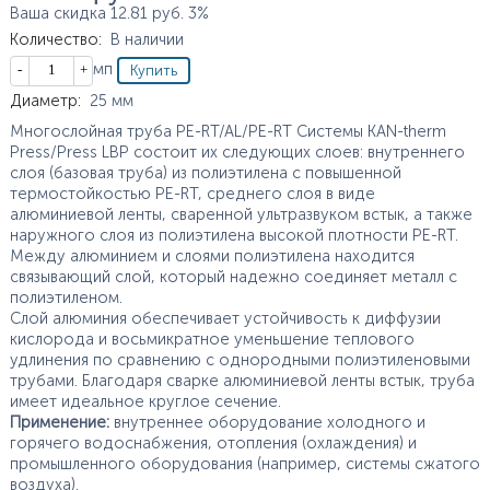
Ваша скидка
12.81
руб.
3%
Количество
:
В наличии
Кол-во
мп
Характеристики
Диаметр
:
25
мм
Многослойная труба PE-RT/AL/PE-RT Системы KAN-therm
Press/Press LBP состоит их следующих слоев: внутреннего
слоя (базовая труба) из полиэтилена с повышенной
термостойкостью PE-RT, среднего слоя в виде
алюминиевой ленты, сваренной ультразвуком встык, а также
наружного слоя из полиэтилена высокой плотности PE-RT.
Между алюминием и слоями полиэтилена находится
связывающий слой, который надежно соединяет металл с
полиэтиленом.
Слой алюминия обеспечивает устойчивость к диффузии
кислорода и восьмикратное уменьшение теплового
удлинения по сравнению с однородными полиэтиленовыми
трубами. Благодаря сварке алюминиевой ленты встык, труба
имеет идеальное круглое сечение.
Применение:
внутреннее оборудование холодного и
горячего водоснабжения, отопления (охлаждения) и
промышленного оборудования (например, системы сжатого
воздуха).