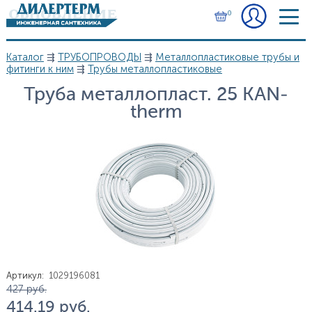
Перейти к основному содержанию
0
Каталог
⇶
ТРУБОПРОВОДЫ
⇶
Металлопластиковые трубы и
Вы здесь
фитинги к ним
⇶
Трубы металлопластиковые
Труба металлопласт. 25 KAN-
therm
Артикул
:
1029196081
Цена
427
руб.
414.19
руб.