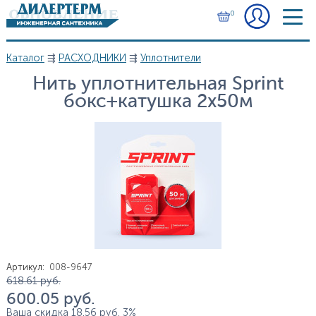
Перейти к основному содержанию
0
Каталог
⇶
РАСХОДНИКИ
⇶
Уплотнители
Вы здесь
Нить уплотнительная Sprint
бокс+катушка 2х50м
Артикул
:
008-9647
Цена
618.61
руб.
600.05
руб.
Ваша скидка
18.56
руб.
3%