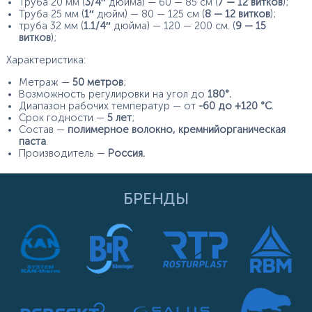
Труба 20 мм (
3/4″
дюйма) — 60 — 85 см (
7 — 12 витков
);
Труба 25 мм (
1″
дюйм) — 80 — 125 см (
8 — 12 витков
);
труба 32 мм (
1.1/4″
дюйма) — 120 — 200 см. (
9 — 15
витков
);
Характеристика:
Метраж —
50 метров
;
Возможность регулировки на угол до
180°.
Диапазон рабочих температур — от
-60 до +120 °C
.
Срок годности —
5 лет
;
Состав —
полимерное волокно, кремнийорганическая
паста
.
Производитель —
Россия.
БРЕНДЫ