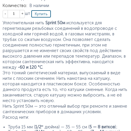
Количество
:
В наличии
Кол-во
шт
Уплотнительная нить
Sprint 50м
используется для
герметизации резьбовых соединений в водопроводе с
холодной или горячей водой, в газовых магистралях, в
трубах со сжатым воздухом. Она позволяет сделать
соединение полностью герметичным, при этом не
разрушается и не изменяет своих свойств под действием
высокого давления или перепадов температур. Диапазон, в
котором сантехническая нить эффективна, находится
между
-60 и 120 °С
.
Это тонкий синтетический материал, выпускаемый в виде
нити с плоским сечением. Нить намотана на катушку,
которая находится в пластиковом боксе. Особенностью
данного продукта есть то, что катушки сменные. Когда нить
заканчивается, старую катушку можно выбросить, а не её
место установить новую.
Нить Sprint 50м — это отличный выбор при ремонте и замене
сантехнических приборов в домашних условиях.
Расход нити:
Труба 15 мм (
1/2″
дюйма) — 35 — 55 см (
5 — 8 витков
);