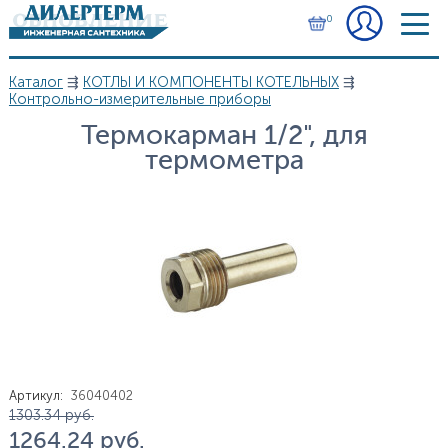
Перейти к основному содержанию
0
Каталог
⇶
КОТЛЫ И КОМПОНЕНТЫ КОТЕЛЬНЫХ
⇶
Вы здесь
Контрольно-измерительные приборы
Термокарман 1/2", для
термометра
Артикул
:
36040402
Цена
1 303.34
руб.
1 264.24
руб.