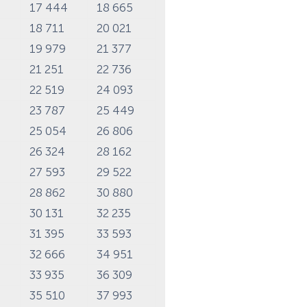
6
17 444
18 665
3
18 711
20 021
5
19 979
21 377
4
21 251
22 736
5
22 519
24 093
3
23 787
25 449
3
25 054
26 806
2
26 324
28 162
5
27 593
29 522
4
28 862
30 880
2
30 131
32 235
3
31 395
33 593
0
32 666
34 951
3
33 935
36 309
6
35 510
37 993