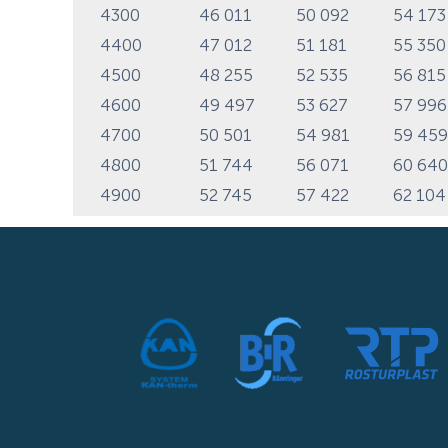
4300
46 011
50 092
54 17
4400
47 012
51 181
55 35
4500
48 255
52 535
56 81
4600
49 497
53 627
57 99
4700
50 501
54 981
59 45
4800
51 744
56 071
60 64
4900
52 745
57 422
62 10