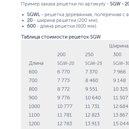
Пример заказа решетки по артикулу -
SGW - 20
SGWL
- решетка деревянная, поперечная с 
20
- ширина решетки (200 мм);
600
- длина решетки (600 мм).
Таблица стоимости решеток SGW
Ширина
200
250
300
Длина
SGW-20
SGW-25
SGW-
600
6 770
7 370
7 966
700
7 773
8 460
9 148
800
8 772
9 551
10 32
900
9 776
10 640
11 50
1000
10 777
11 731
12 68
1100
11 781
12 823
13 86
1200
12 783
13 913
15 04