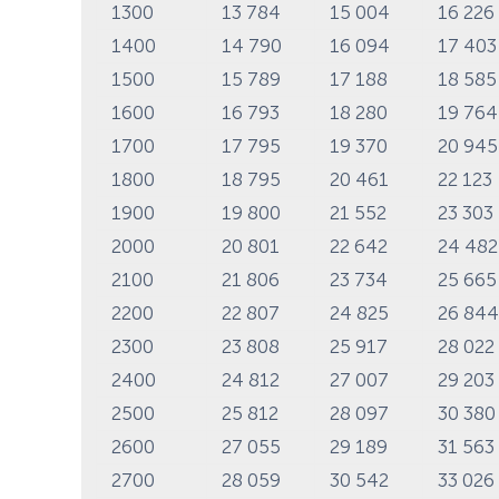
1300
13 784
15 004
16 22
1400
14 790
16 094
17 40
1500
15 789
17 188
18 58
1600
16 793
18 280
19 76
1700
17 795
19 370
20 94
1800
18 795
20 461
22 12
1900
19 800
21 552
23 30
2000
20 801
22 642
24 48
2100
21 806
23 734
25 66
2200
22 807
24 825
26 84
2300
23 808
25 917
28 02
2400
24 812
27 007
29 20
2500
25 812
28 097
30 38
2600
27 055
29 189
31 56
2700
28 059
30 542
33 02