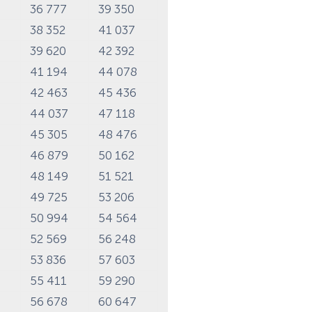
6
36 777
39 350
8
38 352
41 037
8
39 620
42 392
1
41 194
44 078
3
42 463
45 436
6
44 037
47 118
4
45 305
48 476
9
46 879
50 162
9
48 149
51 521
3
49 725
53 206
2
50 994
54 564
7
52 569
56 248
4
53 836
57 603
8
55 411
59 290
9
56 678
60 647