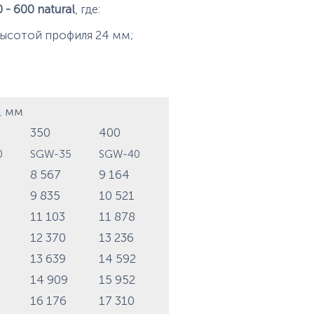
 - 600 natural
, где:
высотой профиля 24 мм;
, мм
350
400
30
SGW-35
SGW-40
8 567
9 164
9 835
10 521
5
11 103
11 878
7
12 370
13 236
4
13 639
14 592
7
14 909
15 952
4
16 176
17 310