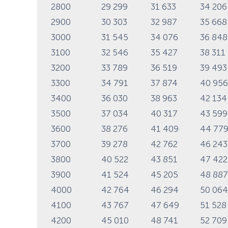
2800
29 299
31 633
34 20
2900
30 303
32 987
35 66
3000
31 545
34 076
36 84
3100
32 546
35 427
38 31
3200
33 789
36 519
39 49
3300
34 791
37 874
40 95
3400
36 030
38 963
42 13
3500
37 034
40 317
43 59
3600
38 276
41 409
44 77
3700
39 278
42 762
46 24
3800
40 522
43 851
47 42
3900
41 524
45 205
48 88
4000
42 764
46 294
50 06
4100
43 767
47 649
51 52
4200
45 010
48 741
52 70