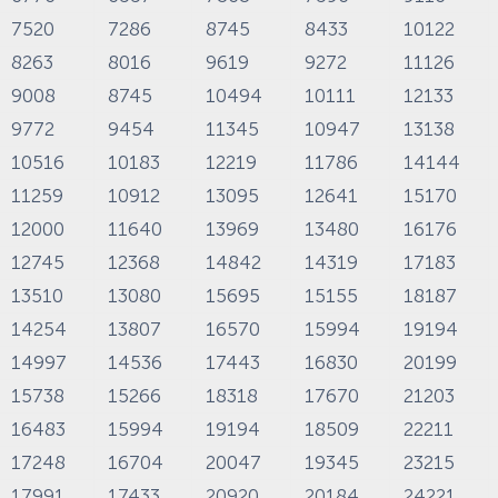
7520
7286
8745
8433
10122
8263
8016
9619
9272
11126
9008
8745
10494
10111
12133
9772
9454
11345
10947
13138
10516
10183
12219
11786
14144
11259
10912
13095
12641
15170
12000
11640
13969
13480
16176
12745
12368
14842
14319
17183
13510
13080
15695
15155
18187
14254
13807
16570
15994
19194
14997
14536
17443
16830
20199
15738
15266
18318
17670
21203
16483
15994
19194
18509
22211
17248
16704
20047
19345
23215
17991
17433
20920
20184
24221