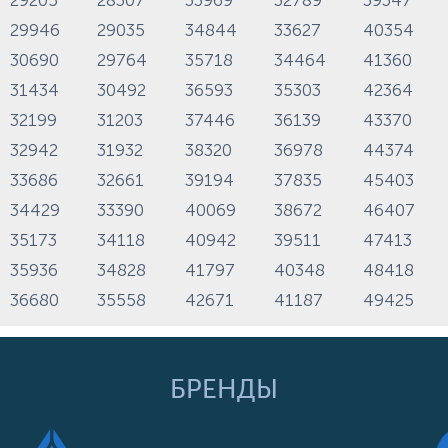
29946
29035
34844
33627
40354
30690
29764
35718
34464
41360
31434
30492
36593
35303
42364
32199
31203
37446
36139
43370
32942
31932
38320
36978
44374
33686
32661
39194
37835
45403
34429
33390
40069
38672
46407
35173
34118
40942
39511
47413
35936
34828
41797
40348
48418
36680
35558
42671
41187
49425
БРЕНДЫ