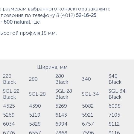
о размерам выбранного конвектора закажите
 позвонив по телефону 8 (4012)
52-16-25
.
 - 600 natural
, где:
высотой профиля 18 мм;
Ширина, мм
220
280
340
280
340
Black
Black
Black
SGL-22
SGL-28
SGL-34
SGL-28
SGL-34
Black
Black
Black
4525
4390
5269
5082
6098
5269
5119
6143
5921
7105
6034
5828
6994
6757
8112
6776
6557
7868
7596
9116