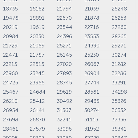
18735
18162
21794
21039
25248
19478
18891
22670
21878
26253
20219
19619
23544
22716
27260
20984
20330
24396
23553
28265
21729
21059
25271
24390
29271
22471
21787
26145
25230
30274
23215
22515
27020
26067
31282
23960
23245
27893
26904
32286
24725
23955
28745
27744
33291
25467
24684
29619
28581
34298
26210
25412
30492
29438
35326
26954
26141
31367
30274
36332
27698
26870
32241
31113
37336
28461
27579
33096
31952
38341
29205
28307
33969
32789
39347