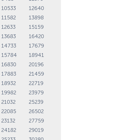
10533
12640
11582
13898
12633
15159
13683
16420
14733
17679
15784
18941
16830
20196
17883
21459
18932
22719
19982
23979
21032
25239
22085
26502
23132
27759
24182
29019
25233
30280