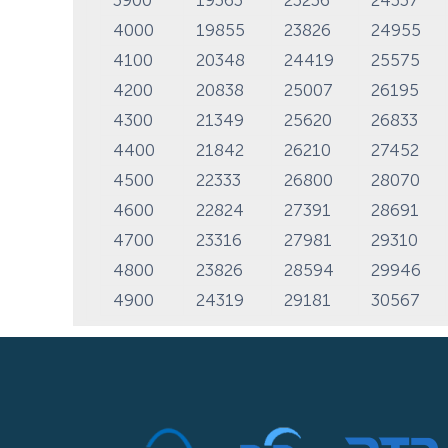
4000
19855
23826
24955
4100
20348
24419
25575
4200
20838
25007
26195
4300
21349
25620
26833
4400
21842
26210
27452
4500
22333
26800
28070
4600
22824
27391
28691
4700
23316
27981
29310
4800
23826
28594
29946
4900
24319
29181
30567