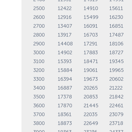
2500
12422
14910
15611
2600
12916
15499
16230
2700
13407
16091
16851
2800
13917
16703
17487
2900
14408
17291
18106
3000
14902
17883
18727
3100
15393
18471
19345
3200
15884
19061
19965
3300
16394
19673
20602
3400
16887
20265
21222
3500
17378
20853
21842
3600
17870
21445
22461
3700
18361
22035
23079
3800
18873
22649
23718
3900
19363
23236
24337