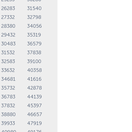
26283
31540
27332
32798
28380
34056
29432
35319
30483
36579
31532
37838
32583
39100
33632
40358
34681
41616
35732
42878
36783
44139
37832
45397
38880
46657
39933
47919
40980
49176