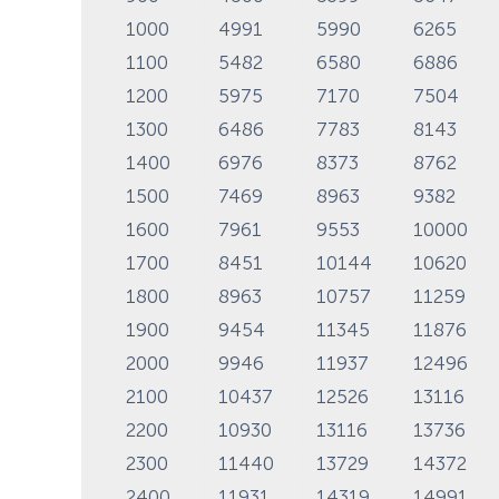
1000
4991
5990
6265
1100
5482
6580
6886
1200
5975
7170
7504
1300
6486
7783
8143
1400
6976
8373
8762
1500
7469
8963
9382
1600
7961
9553
10000
1700
8451
10144
10620
1800
8963
10757
11259
1900
9454
11345
11876
2000
9946
11937
12496
2100
10437
12526
13116
2200
10930
13116
13736
2300
11440
13729
14372
2400
11931
14319
14991