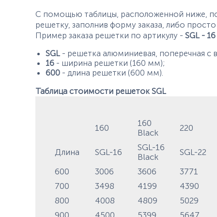
С помощью таблицы, расположенной ниже, п
решетку, заполнив форму заказа, либо просто
Пример заказа решетки по артикулу -
SGL - 16
SGL
- решетка алюминиевая, поперечная с 
16
- ширина решетки (160 мм);
600
- длина решетки (600 мм).
Таблица стоимости решеток SGL
160
160
220
Black
SGL-16
Длина
SGL-16
SGL-22
Black
600
3006
3606
3771
700
3498
4199
4390
800
4008
4809
5029
900
4500
5399
5647