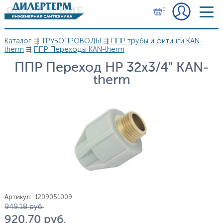
Перейти к основному содержанию
0
Каталог
⇶
ТРУБОПРОВОДЫ
⇶
ППР трубы и фитинги KAN-
Вы здесь
therm
⇶
ППР Переходы KAN-therm
ППР Переход НР 32х3/4" KAN-
therm
Артикул
:
1209051009
Цена
949.18
руб.
920.70
руб.