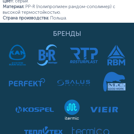
Цвет:
серый.
Материал:
PP-R (полипропилен рандом-сополимер) с
высокой термостойкостью.
Страна производства:
Польша.
БРЕНДЫ