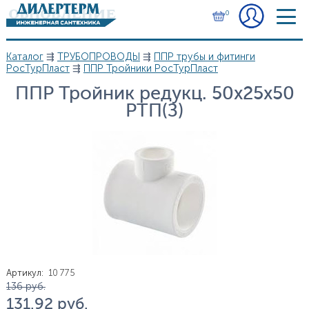
Перейти к основному содержанию
0
Каталог
⇶
ТРУБОПРОВОДЫ
⇶
ППР трубы и фитинги
Вы здесь
РосТурПласт
⇶
ППР Тройники РосТурПласт
ППР Тройник редукц. 50х25х50
РТП(З)
Артикул
:
10 775
Цена
136
руб.
131.92
руб.