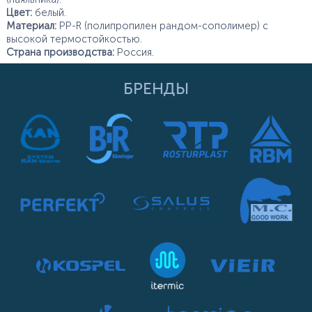
Цвет:
белый.
Материал:
PP-R (полипропилен рандом-сополимер) с
высокой термостойкостью.
Страна производства:
Россия.
БРЕНДЫ