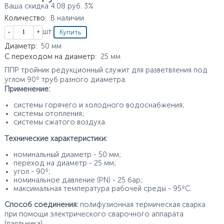
Ваша скидка
4.08
руб.
3%
Количество
:
В наличии
Кол-во
шт
Характеристики
Диаметр
:
50
мм
С переходом на диаметр
:
25
мм
ППР тройник редукционный служит для разветвления под
углом 90º труб разного диаметра.
Применение:
системы горячего и холодного водоснабжения;
системы отопления;
системы сжатого воздуха.
Технические характеристики:
номинальный диаметр - 50 мм;
переход на диаметр - 25 мм;
угол - 90º;
номинальное давление (PN) - 25 бар;
максимальная температура рабочей среды - 95ºС.
Способ соединения:
полифузионная термическая сварка
при помощи электрического сварочного аппарата
(паяльника).