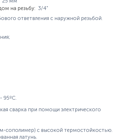
истики
25
мм
дом на резьбу
:
3/4"
бового ответвления с наружной резьбой.
ния;
;
 95ºС.
кая сварка при помощи электрического
м-сополимер) с высокой термостойкостью.
ованная латунь.