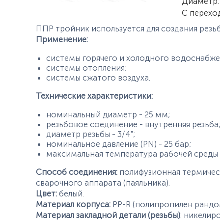
Характер
Диаметр
:
С перехо
ППР тройник используется для создания резь
Применение:
системы горячего и холодного водоснабже
системы отопления;
системы сжатого воздуха.
Технические характеристики:
номинальный диаметр - 25 мм;
резьбовое соединение - внутренняя резьба
диаметр резьбы - 3/4";
номинальное давление (PN) - 25 бар;
максимальная температура рабочей среды -
Способ соединения:
полифузионная термичес
сварочного аппарата (паяльника).
Цвет:
белый.
Материал корпуса:
PP-R (полипропилен рандо
Материал закладной детали (резьбы)
: никелир