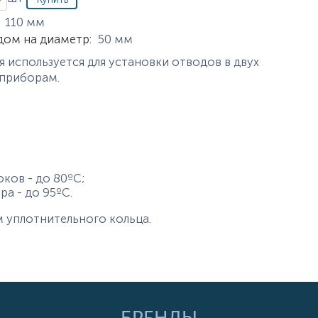
истики
110
мм
дом на диаметр
:
50
мм
 используется для установки отводов в двух
хприборам.
ков - до 80ºС;
а - до 95ºС.
 уплотнительного кольца.