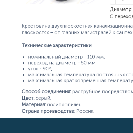
Характер
Диаметр
:
С перехо
Крестовина двухплоскостная канализационная
плоскостях – от главных магистралей к санте
Технические характеристики:
номинальный диаметр - 110 мм;
переход на диаметр - 50 мм.
угол - 90º;
максимальная температура постоянных сто
максимальная кратковременная температур
Способ соединения:
раструбное посредством
Цвет:
серый.
Материал:
полипропилен.
Страна производства:
Россия.