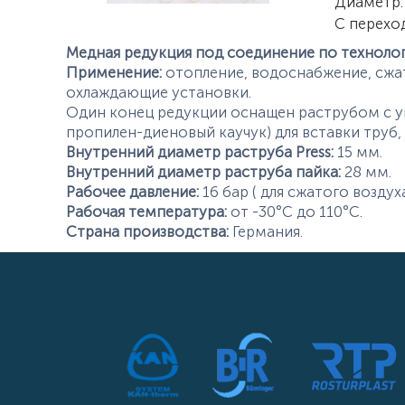
Характер
Диаметр
:
С перехо
Медная редукция под соединение по технолог
Применение:
отопление, водоснабжение, сжат
охлаждающие установки.
Один конец редукции оснащен раструбом с у
пропилен-диеновый каучук) для вставки труб,
Внутренний диаметр раструба Press:
15 мм.
Внутренний диаметр раструба пайка:
28 мм.
Рабочее давление:
16 бар ( для сжатого воздуха
Рабочая температура:
от -30°С до 110°С.
Страна производства:
Германия.