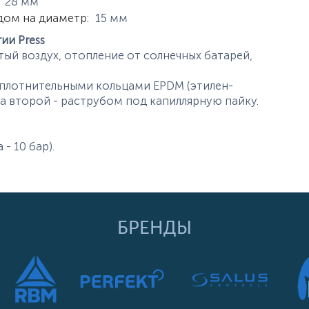
истики
28
мм
дом на диаметр
:
15
мм
ии Press
ый воздух, отопление от солнечных батарей,
плотнительными кольцами EPDM (этилен-
 а второй - раструбом под капиллярную пайку.
 - 10 бар).
БРЕНДЫ