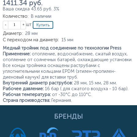
1 411.34
руб.
Ваша скидка
43.65
руб.
3%
Количество
:
В наличии
Кол-во
шт
Характеристики
Диаметр
:
28
мм
С переходом на диаметр
:
15
мм
Медный тройник под соединение по технологии Press
Применение:
отопление, водоснабжение, сжатый воздух,
отопление от солнечных батарей, охлаждающие установки.
Все концы тройника оснащены раструбами с
уплотнительными кольцами EPDM (этилен-пропилен-
диеновый каучук) для вставки труб.
Внутренний диаметр раструбов:
28 мм, 15 мм, 28 мм.
Рабочее давление:
16 бар ( для сжатого воздуха - 10 бар).
Рабочая температура:
от -30°С до 110°С.
Страна производства:
Германия.
БРЕНДЫ