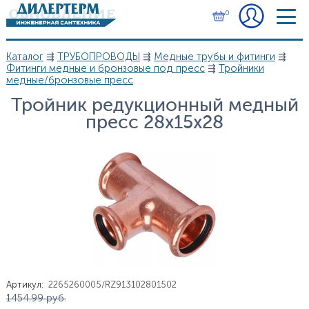
Перейти к основному содержанию
0
Каталог
⇶
ТРУБОПРОВОДЫ
⇶
Медные трубы и фитинги
⇶
Вы здесь
Фитинги медные и бронзовые под пресс
⇶
Тройники
медные/бронзовые пресс
Тройник редукционный медный
пресс 28х15х28
Артикул
:
2265260005/RZ913102801502
Цена
1 454.99
руб.