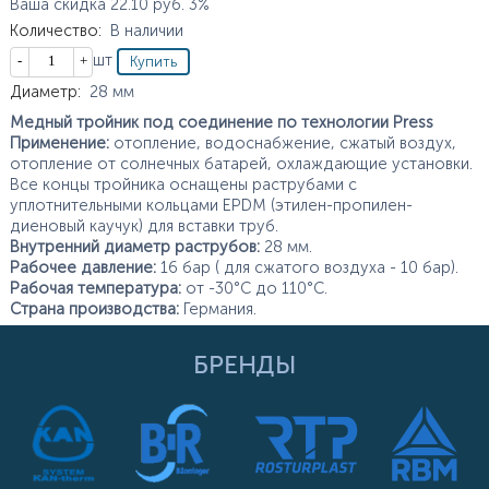
Ваша скидка
22.10
руб.
3%
Количество
:
В наличии
Кол-во
шт
Характеристики
Диаметр
:
28
мм
Медный тройник под соединение по технологии Press
Применение:
отопление, водоснабжение, сжатый воздух,
отопление от солнечных батарей, охлаждающие установки.
Все концы тройника оснащены раструбами с
уплотнительными кольцами EPDM (этилен-пропилен-
диеновый каучук) для вставки труб.
Внутренний диаметр раструбов:
28 мм.
Рабочее давление:
16 бар ( для сжатого воздуха - 10 бар).
Рабочая температура:
от -30°С до 110°С.
Страна производства:
Германия.
БРЕНДЫ