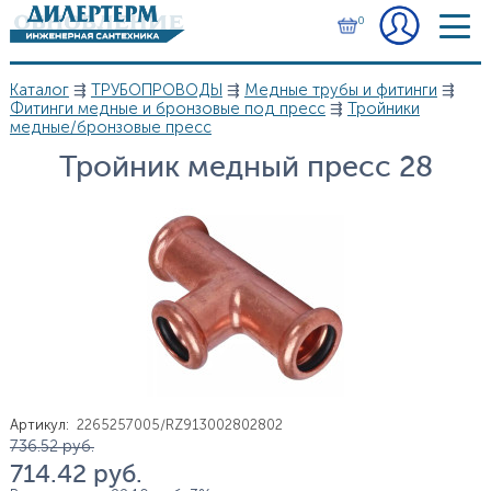
Перейти к основному содержанию
0
Каталог
⇶
ТРУБОПРОВОДЫ
⇶
Медные трубы и фитинги
⇶
Вы здесь
Фитинги медные и бронзовые под пресс
⇶
Тройники
медные/бронзовые пресс
Тройник медный пресс 28
Артикул
:
2265257005/RZ913002802802
Цена
736.52
руб.
714.42
руб.