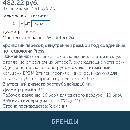
482.22
руб.
Ваша скидка
14.91
руб.
3%
Количество
:
В наличии
Кол-во
шт
Характеристики
Диаметр
:
18
мм
С переходом на резьбу
:
3/4
дюйм
Бронзовый переход с внутренней резьбой под соединение
по технологии Press
Применение:
отопление, водоснабжение, сжатый воздух,
отопление от солнечных батарей, охлаждающие установки.
Один конец оснащен раструбом с уплотнительными
кольцами EPDM (этилен-пропилен-диеновый каучук) для
вставки труб, а второй - внутренней резьбой.
Внутренний диаметр раструба пайка:
18 мм.
Диаметр резьбы:
3/4".
Рабочее давление:
16 бар ( для сжатого воздуха - 10 бар).
Рабочая температура:
от -30°С до 110°С.
Страна производства:
Германия.
БРЕНДЫ