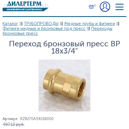
Перейти к основному содержанию
0
Каталог
⇶
ТРУБОПРОВОДЫ
⇶
Медные трубы и фитинги
⇶
Вы здесь
Фитинги медные и бронзовые под пресс
⇶
Переходы
бронзовые пресс
Переход бронзовый пресс ВР
18х3/4"
Артикул
:
RZ8270A34018000
Цена
497.13
руб.