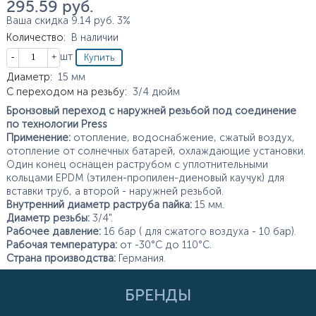
295.59
руб.
Ваша скидка
9.14
руб.
3%
Количество
:
В наличии
Кол-во
шт
Характеристики
Диаметр
:
15
мм
С переходом на резьбу
:
3/4
дюйм
Бронзовый переход с наружней резьбой под соединение
по технологии Press
Применение:
отопление, водоснабжение, сжатый воздух,
отопление от солнечных батарей, охлаждающие установки.
Один конец оснащен раструбом с уплотнительными
кольцами EPDM (этилен-пропилен-диеновый каучук) для
вставки труб, а второй - наружней резьбой.
Внутренний диаметр раструба пайка:
15 мм.
Диаметр резьбы:
3/4".
Рабочее давление:
16 бар ( для сжатого воздуха - 10 бар).
Рабочая температура:
от -30°С до 110°С.
Страна производства:
Германия.
БРЕНДЫ