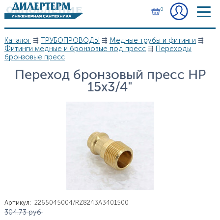
Перейти к основному содержанию
0
Каталог
⇶
ТРУБОПРОВОДЫ
⇶
Медные трубы и фитинги
⇶
Вы здесь
Фитинги медные и бронзовые под пресс
⇶
Переходы
бронзовые пресс
Переход бронзовый пресс НР
15х3/4"
Артикул
:
2265045004/RZ8243A3401500
Цена
304.73
руб.