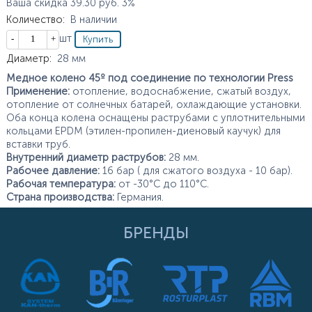
Ваша скидка
39.30
руб.
3%
Количество
:
В наличии
Кол-во
шт
Характеристики
Диаметр
:
28
мм
Медное колено 45º под соединение по технологии Press
Применение:
отопление, водоснабжение, сжатый воздух,
отопление от солнечных батарей, охлаждающие установки.
Оба конца колена оснащены раструбами с уплотнительными
кольцами EPDM (этилен-пропилен-диеновый каучук) для
вставки труб.
Внутренний диаметр раструбов:
28 мм.
Рабочее давление:
16 бар ( для сжатого воздуха - 10 бар).
Рабочая температура:
от -30°С до 110°С.
Страна производства:
Германия.
БРЕНДЫ