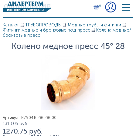
Перейти к основному содержанию
0
Каталог
⇶
ТРУБОПРОВОДЫ
⇶
Медные трубы и фитинги
⇶
Вы здесь
Фитинги медные и бронзовые под пресс
⇶
Колена медные/
бронзовые пресс
Колено медное пресс 45° 28
Артикул
:
RZ9041028028000
Цена
1 310.05
руб.
1 270.75
руб.