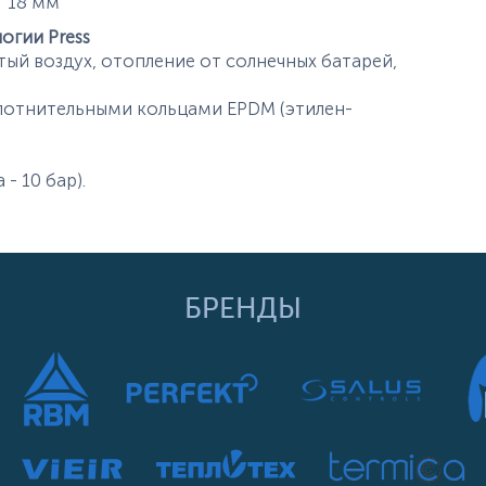
истики
18
мм
огии Press
ый воздух, отопление от солнечных батарей,
лотнительными кольцами EPDM (этилен-
 - 10 бар).
БРЕНДЫ