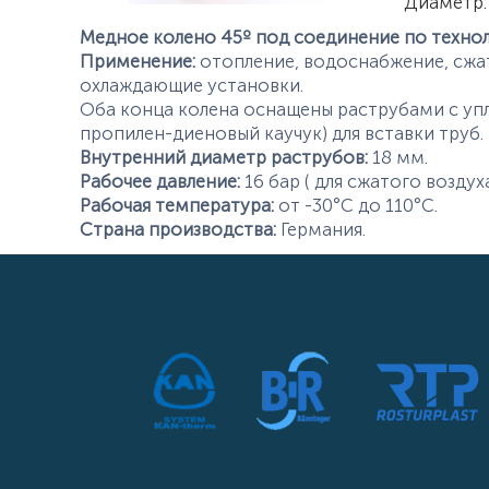
Характер
Диаметр
:
Медное колено 45º под соединение по технол
Применение:
отопление, водоснабжение, сжат
охлаждающие установки.
Оба конца колена оснащены раструбами с уп
пропилен-диеновый каучук) для вставки труб.
Внутренний диаметр раструбов:
18 мм.
Рабочее давление:
16 бар ( для сжатого воздуха
Рабочая температура:
от -30°С до 110°С.
Страна производства:
Германия.