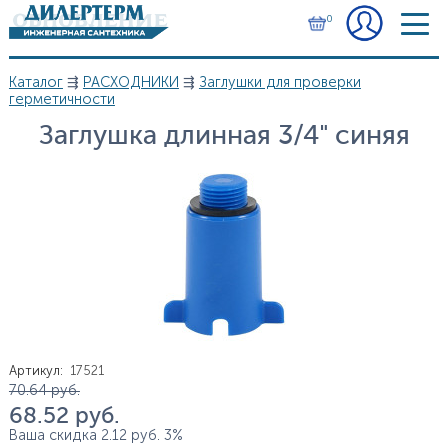
Перейти к основному содержанию
0
Каталог
⇶
РАСХОДНИКИ
⇶
Заглушки для проверки
Вы здесь
герметичности
Заглушка длинная 3/4" синяя
Артикул
:
17521
Цена
70.64
руб.
68.52
руб.
Ваша скидка
2.12
руб.
3%