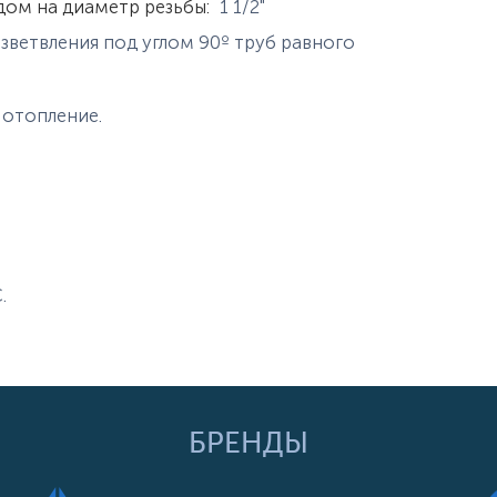
дом на диаметр резьбы
:
1 1/2"
зветвления под углом 90º труб равного
 отопление.
.
БРЕНДЫ