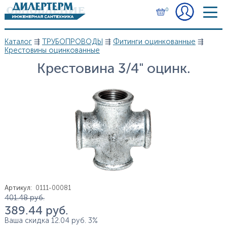
Перейти к основному содержанию
0
Каталог
⇶
ТРУБОПРОВОДЫ
⇶
Фитинги оцинкованные
⇶
Вы здесь
Крестовины оцинкованные
Крестовина 3/4" оцинк.
Артикул
:
0111-00081
Цена
401.48
руб.
389.44
руб.
Ваша скидка
12.04
руб.
3%