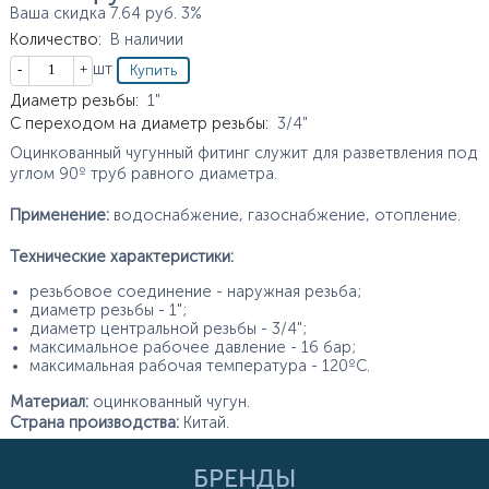
Ваша скидка
7.64
руб.
3%
Количество
:
В наличии
Кол-во
шт
Характеристики
Диаметр резьбы
:
1"
С переходом на диаметр резьбы
:
3/4"
Оцинкованный чугунный фитинг служит для разветвления под
углом 90º труб равного диаметра.
Применение:
водоснабжение, газоснабжение, отопление.
Технические характеристики:
резьбовое соединение - наружная резьба;
диаметр резьбы - 1";
диаметр центральной резьбы - 3/4";
максимальное рабочее давление - 16 бар;
максимальная рабочая температура - 120ºС.
Материал:
оцинкованный чугун.
Страна производства:
Китай.
БРЕНДЫ