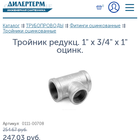
Перейти к основному содержанию
0
Каталог
⇶
ТРУБОПРОВОДЫ
⇶
Фитинги оцинкованные
⇶
Вы здесь
Тройники оцинкованные
Тройник редукц. 1" х 3/4" х 1"
оцинк.
Артикул
:
0111-00708
Цена
254.67
руб.
247.03
руб.