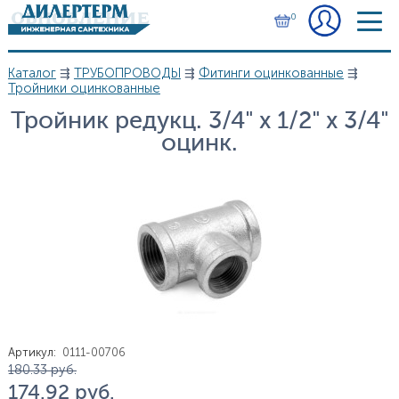
Перейти к основному содержанию
0
Каталог
⇶
ТРУБОПРОВОДЫ
⇶
Фитинги оцинкованные
⇶
Вы здесь
Тройники оцинкованные
Тройник редукц. 3/4" х 1/2" х 3/4"
оцинк.
Артикул
:
0111-00706
Цена
180.33
руб.
174.92
руб.