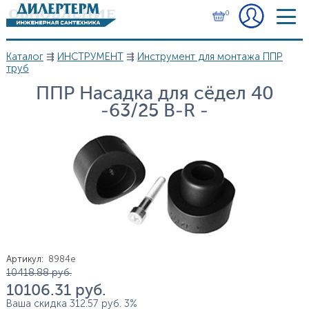
Перейти к основному содержанию
0
Каталог
⇶
ИНСТРУМЕНТ
⇶
Инструмент для монтажа ППР
Вы здесь
труб
ППР Насадка для сёдел 40
-63/25 B-R -
Артикул
:
8984е
Цена
10 418.88
руб.
10 106.31
руб.
Ваша скидка
312.57
руб.
3%