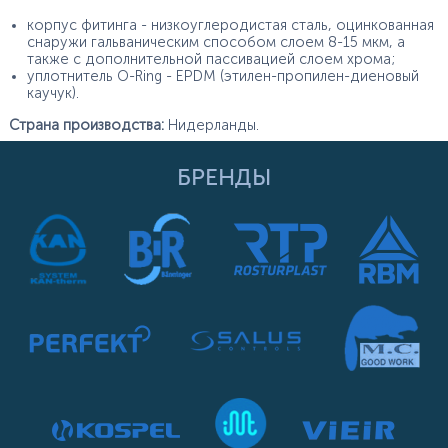
корпус фитинга - низкоуглеродистая сталь, оцинкованная
снаружи гальваническим способом слоем 8-15 мкм, а
также с дополнительной пассивацией слоем хрома;
уплотнитель O-Ring - EPDM (этилен-пропилен-диеновый
каучук).
Страна производства:
Нидерланды.
БРЕНДЫ