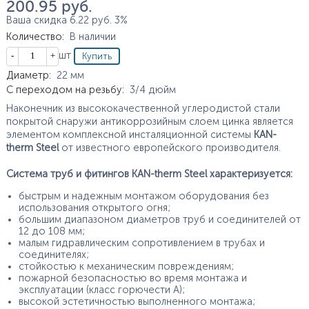
200.95
руб.
Ваша скидка
6.22
руб.
3%
Количество
:
В наличии
Кол-во
шт
Характеристики
Диаметр
:
22
мм
С переходом на резьбу
:
3/4
дюйм
Наконечник из высококачественной углеродистой стали
покрытой снаружи антикоррозийным слоем цинка является
элементом комплексной инсталяционной системы
KAN-
therm Steel
от известного европейского производителя.
Система труб и фитингов KAN-therm Steel характеризуется:
быстрым и надежным монтажом оборудования без
использования открытого огня;
большим диапазоном диаметров труб и соединителей от
12 до 108 мм;
малым гидравлическим сопротивлением в трубах и
соединителях;
стойкостью к механическим повреждениям;
пожарной безопасностью во время монтажа и
эксплуатации (класс горючести А);
высокой эстетичностью выполненного монтажа;