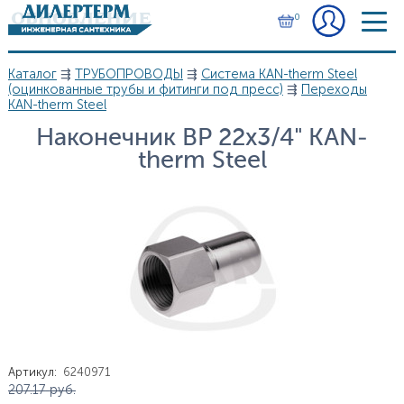
Перейти к основному содержанию
0
Каталог
⇶
ТРУБОПРОВОДЫ
⇶
Система KAN-therm Steel
Вы здесь
(оцинкованные трубы и фитинги под пресс)
⇶
Переходы
KAN-therm Steel
Наконечник ВР 22х3/4" KAN-
therm Steel
Артикул
:
6240971
Цена
207.17
руб.