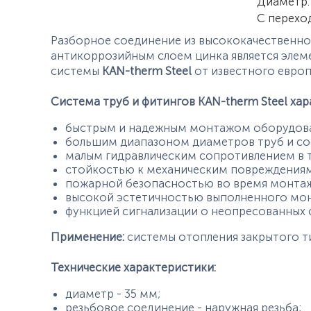
Характер
Диаметр
:
С перехо
Разборное соединение из высококачественно
антикоррозийным слоем цинка является эле
системы
KAN-therm Steel
от известного евро
Система труб и фитингов KAN-therm Steel хар
быстрым и надежным монтажом оборудован
большим диапазоном диаметров труб и сое
малым гидравлическим сопротивлением в т
стойкостью к механическим повреждениям
пожарной безопасностью во время монтажа 
высокой эстетичностью выполненного мон
функцией сигнализации о неопресованных 
Применение:
системы отопления закрытого т
Технические характеристики:
диаметр - 35 мм;
резьбовое соединение - наружная резьба;