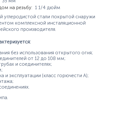
истики
35
мм
дом на резьбу
:
1 1/4
дюйм
й углеродистой стали покрытой снаружи
ментом комплексной инсталяционной
пейского производителя.
актеризуется:
ия без использования открытого огня;
динителей от 12 до 108 мм;
рубах и соединителях;
;
и эксплуатации (класс горючести А);
тажа;
соединениях.
ипа.