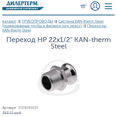
Перейти к основному содержанию
0
Каталог
⇶
ТРУБОПРОВОДЫ
⇶
Система KAN-therm Steel
Вы здесь
(оцинкованные трубы и фитинги под пресс)
⇶
Переходы
KAN-therm Steel
Переход НР 22х1/2" KAN-therm
Steel
Артикул
:
1509045019
Цена
353.12
руб.