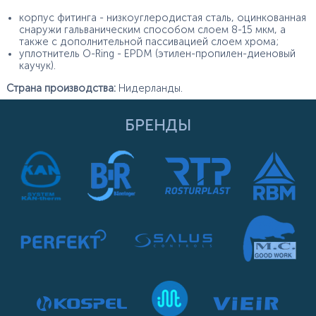
корпус фитинга - низкоуглеродистая сталь, оцинкованная
снаружи гальваническим способом слоем 8-15 мкм, а
также с дополнительной пассивацией слоем хрома;
уплотнитель O-Ring - EPDM (этилен-пропилен-диеновый
каучук).
Страна производства:
Нидерланды.
БРЕНДЫ