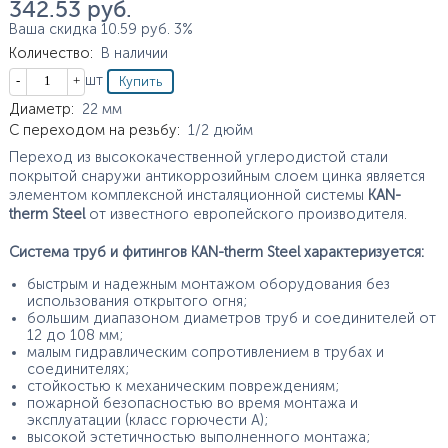
342.53
руб.
Ваша скидка
10.59
руб.
3%
Количество
:
В наличии
Кол-во
шт
Характеристики
Диаметр
:
22
мм
С переходом на резьбу
:
1/2
дюйм
Переход из высококачественной углеродистой стали
покрытой снаружи антикоррозийным слоем цинка является
элементом комплексной инсталяционной системы
KAN-
therm Steel
от известного европейского производителя.
Система труб и фитингов KAN-therm Steel характеризуется:
быстрым и надежным монтажом оборудования без
использования открытого огня;
большим диапазоном диаметров труб и соединителей от
12 до 108 мм;
малым гидравлическим сопротивлением в трубах и
соединителях;
стойкостью к механическим повреждениям;
пожарной безопасностью во время монтажа и
эксплуатации (класс горючести А);
высокой эстетичностью выполненного монтажа;