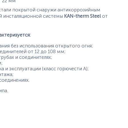
истики
22
мм
 стали покрытой снаружи антикоррозийным
ой инсталяционной системы
KAN-therm Steel
от
актеризуется:
ия без использования открытого огня;
динителей от 12 до 108 мм;
рубах и соединителях;
;
и эксплуатации (класс горючести А);
тажа;
соединениях.
ипа.