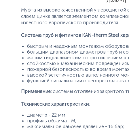
Характер
Диаметр
:
Муфта из высококачественной углеродистой
слоем цинка является элементом комплексн
известного европейского производителя.
Система труб и фитингов KAN-therm Steel хар
быстрым и надежным монтажом оборудован
большим диапазоном диаметров труб и сое
малым гидравлическим сопротивлением в т
стойкостью к механическим повреждениям
пожарной безопасностью во время монтажа 
высокой эстетичностью выполненного мон
функцией сигнализации о неопресованных 
Применение:
системы отопления закрытого т
Технические характеристики:
диаметр - 22 мм;
профиль обжима - М;
максимальное рабочее давление - 16 бар;