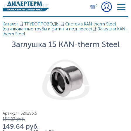
Перейти к основному содержанию
0
Каталог
⇶
ТРУБОПРОВОДЫ
⇶
Система KAN-therm Steel
Вы здесь
(оцинкованные трубы и фитинги под пресс)
⇶
Заглушки KAN-
therm Steel
Заглушка 15 KAN-therm Steel
Артикул
:
620295.5
Цена
154.27
руб.
149.64
руб.