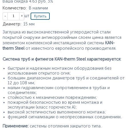
Ваша скидка
4.63
руб.
3%
Количество
:
В наличии
Кол-во
шт
Характеристики
Диаметр
:
15
мм
Заглушка из высококачественной углеродистой стали
покрытой снаружи антикоррозийным слоем цинка является
элементом комплексной инсталяционной системы
KAN-
therm Steel
от известного европейского производителя.
Система труб и фитингов KAN-therm Steel характеризуется:
быстрым и надежным монтажом оборудования без
использования открытого огня;
большим диапазоном диаметров труб и соединителей от
12 до 108 мм;
малым гидравлическим сопротивлением в трубах и
соединителях;
стойкостью к механическим повреждениям;
пожарной безопасностью во время монтажа и
эксплуатации (класс горючести А);
высокой эстетичностью выполненного монтажа;
функцией сигнализации о неопресованных соединениях.
Применение:
системы отопления закрытого типа.