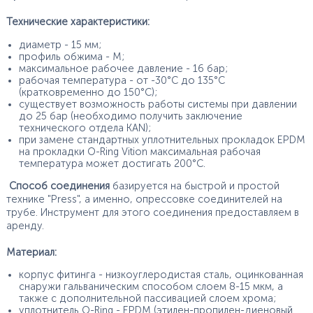
Технические характеристики:
диаметр - 15 мм;
профиль обжима - М;
максимальное рабочее давление - 16 бар;
рабочая температура - от -30°С до 135°С
(кратковременно до 150°С);
существует возможность работы системы при давлении
до 25 бар (необходимо получить заключение
технического отдела KAN);
при замене стандартных уплотнительных прокладок EPDM
на прокладки O-Ring Vition максимальная рабочая
температура может достигать 200°С.
Способ соединения
базируется на быстрой и простой
технике "Press", а именно, опрессовке соединителей на
трубе. Инструмент для этого соединения предоставляем в
аренду.
Материал:
корпус фитинга - низкоуглеродистая сталь, оцинкованная
снаружи гальваническим способом слоем 8-15 мкм, а
также с дополнительной пассивацией слоем хрома;
уплотнитель O-Ring - EPDM (этилен-пропилен-диеновый