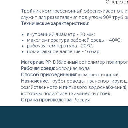
С перехо
Тройник компрессионный обеспечивает отлич
служит для разветвления под углом 90º труб 
Технические характеристики:
внутренний диаметр - 20 мм;
макс.температура рабочей среды - 40ºС;
рабочая температура - 20ºС;
номинальное давление - 16 бар.
Материал:
PP-B (блочный сополимер полипроп
Рабочая среда:
холодная вода.
Способ присоединения:
компрессионный.
Назначение:
трубопроводы, транспортирующие
хозяйственного и питьевого водоснабжения), 
которым полиэтилен химически стоек.
Страна производства:
Россия.