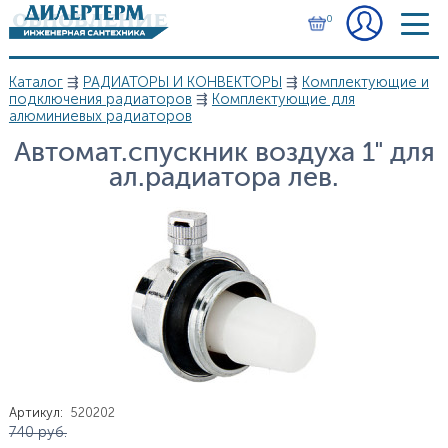
Перейти к основному содержанию
0
Каталог
⇶
РАДИАТОРЫ И КОНВЕКТОРЫ
⇶
Комплектующие и
Вы здесь
подключения радиаторов
⇶
Комплектующие для
алюминиевых радиаторов
Автомат.спускник воздуха 1" для
ал.радиатора лев.
Артикул
:
520202
Цена
740
руб.