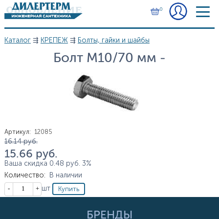
Перейти к основному содержанию
0
Каталог
⇶
КРЕПЕЖ
⇶
Болты, гайки и шайбы
Вы здесь
Болт М10/70 мм -
Артикул
:
12085
Цена
16.14
руб.
15.66
руб.
Ваша скидка
0.48
руб.
3%
Количество
:
В наличии
Кол-во
шт
БРЕНДЫ