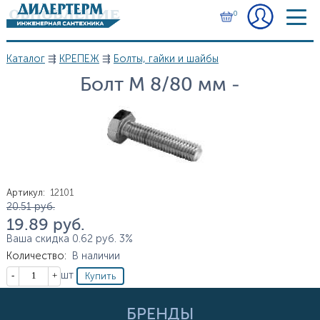
Перейти к основному содержанию
0
Каталог
⇶
КРЕПЕЖ
⇶
Болты, гайки и шайбы
Вы здесь
Болт М 8/80 мм -
Артикул
:
12101
Цена
20.51
руб.
19.89
руб.
Ваша скидка
0.62
руб.
3%
Количество
:
В наличии
Кол-во
шт
БРЕНДЫ