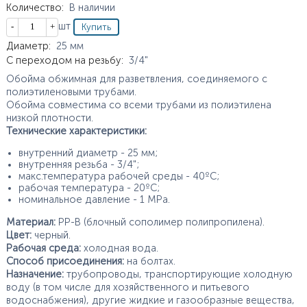
Количество
:
В наличии
Кол-во
шт
Характеристики
Диаметр
:
25
мм
С переходом на резьбу
:
3/4"
Обойма обжимная для разветвления, соединяемого с
полиэтиленовыми трубами.
Обойма совместима со всеми трубами из полиэтилена
низкой плотности.
Технические характеристики:
внутренний диаметр - 25 мм;
внутренняя резьба - 3/4";
макс.температура рабочей среды - 40ºС;
рабочая температура - 20ºС;
номинальное давление - 1 МРа.
Материал:
PP-B (блочный сополимер полипропилена).
Цвет:
черный.
Рабочая среда:
холодная вода.
Способ присоединения:
на болтах.
Назначение:
трубопроводы, транспортирующие холодную
воду (в том числе для хозяйственного и питьевого
водоснабжения), другие жидкие и газообразные вещества,