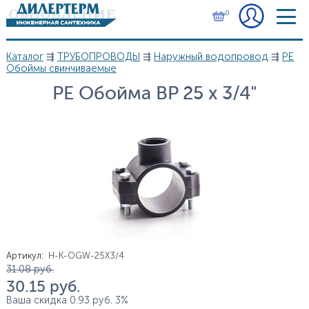
Перейти к основному содержанию
0
Каталог
⇶
ТРУБОПРОВОДЫ
⇶
Наружный водопровод
⇶
PE
Вы здесь
Обоймы свинчиваемые
PE Обойма BP 25 x 3/4"
Артикул
:
H-K-ОGW-25X3/4
Цена
31.08
руб.
30.15
руб.
Ваша скидка
0.93
руб.
3%